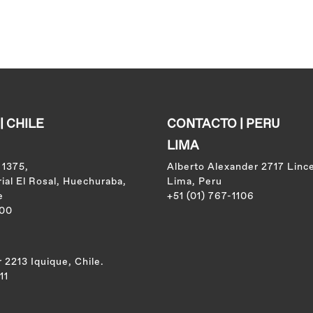
 CHILE
CONTACTO | PERU
LIMA
 1375,
Alberto Alexander 2717 Linc
ial El Rosal, Huechuraba,
Lima, Peru
e
+51 (01) 767-1106
100
2213 Iquique, Chile.
11