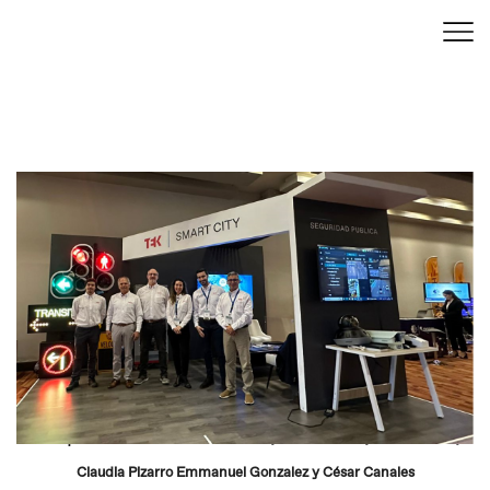
De izquierda a derecha: Lukas Ausset, Carlos Ausset, Alex Wentzel,
Claudia Pizarro Emmanuel Gonzalez y César Canales