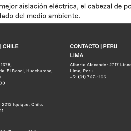
 mejor aislación eléctrica, el cabezal de 
idado del medio ambiente.
 CHILE
CONTACTO | PERU
LIMA
 1375,
Alberto Alexander 2717 Linc
ial El Rosal, Huechuraba,
Lima, Peru
e
+51 (01) 767-1106
100
2213 Iquique, Chile.
11