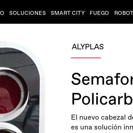
IO
SOLUCIONES
SMART CITY
FUEGO
ROBOT
ALYPLAS
Semafor
Policar
El nuevo cabezal d
es una solución in